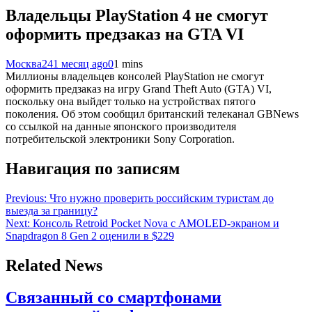
Владельцы PlayStation 4 не смогут
оформить предзаказ на GTA VI
Москва24
1 месяц ago
0
1 mins
Миллионы владельцев консолей PlayStation не смогут
оформить предзаказ на игру Grand Theft Auto (GTA) VI,
поскольку она выйдет только на устройствах пятого
поколения. Об этом сообщил британский телеканал GBNews
со ссылкой на данные японского производителя
потребительской электроники Sony Corporation.
Навигация по записям
Previous:
Что нужно проверить российским туристам до
выезда за границу?
Next:
Консоль Retroid Pocket Nova с AMOLED-экраном и
Snapdragon 8 Gen 2 оценили в $229
Related News
Связанный со смартфонами