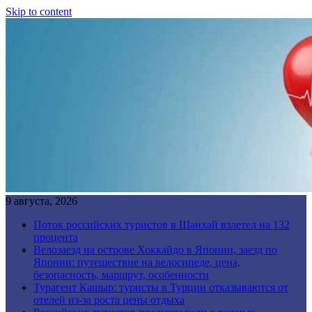
Skip to content
9 августа, 2026
Поток российских туристов в Шанхай взлетел на 132
процента
Велозаезд на острове Хоккайдо в Японии, заезд по
Японии: путешествие на велосипеде, цена,
безопасность, маршрут, особенности
Турагент Кашыр: туристы в Турции отказываются от
отелей из-за роста цены отдыха