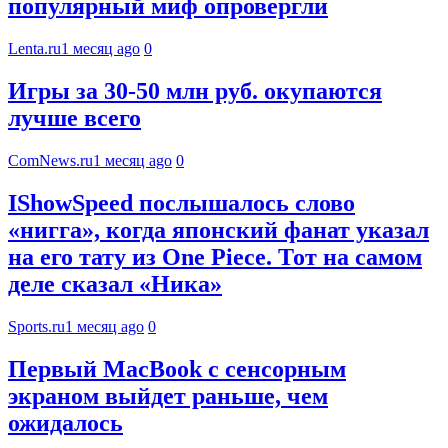
популярный миф опровергли
Lenta.ru
1 месяц ago
0
Игры за 30-50 млн руб. окупаются
лучше всего
ComNews.ru
1 месяц ago
0
IShowSpeed послышалось слово
«нигга», когда японский фанат указал
на его тату из One Piece. Тот на самом
деле сказал «Ника»
Sports.ru
1 месяц ago
0
Первый MacBook с сенсорным
экраном выйдет раньше, чем
ожидалось