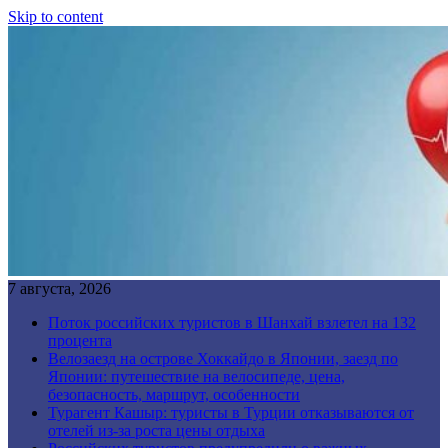
Skip to content
7 августа, 2026
Поток российских туристов в Шанхай взлетел на 132
процента
Велозаезд на острове Хоккайдо в Японии, заезд по
Японии: путешествие на велосипеде, цена,
безопасность, маршрут, особенности
Турагент Кашыр: туристы в Турции отказываются от
отелей из-за роста цены отдыха