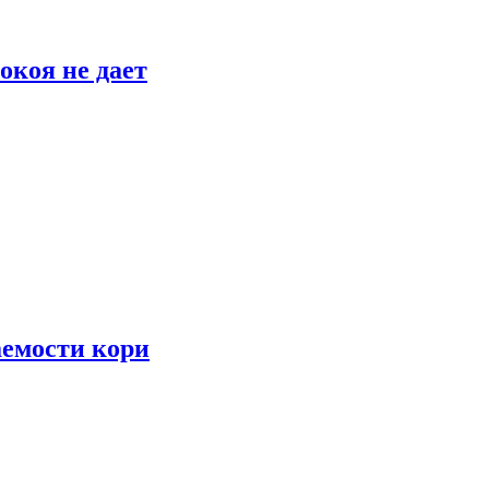
окоя не дает
аемости кори