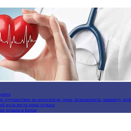
цента
и: путешествие на велосипеде, цена, безопасность, маршрут, ос
ей из-за роста цены отдыха
ях отдыха в Китае