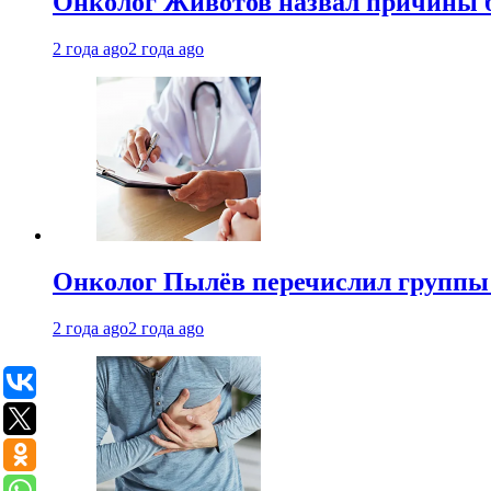
Онколог Животов назвал причины 
2 года ago
2 года ago
Онколог Пылёв перечислил группы
2 года ago
2 года ago