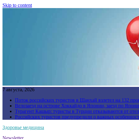
Skip to content
7 августа, 2026
Поток российских туристов в Шанхай взлетел на 132 про
Велозаезд на острове Хоккайдо в Японии, заезд по Япони
Турагент Кашыр: туристы в Турции отказываются от отел
Российских туристов предупредили о важных особенност
Здоровье медицина
Newsletter