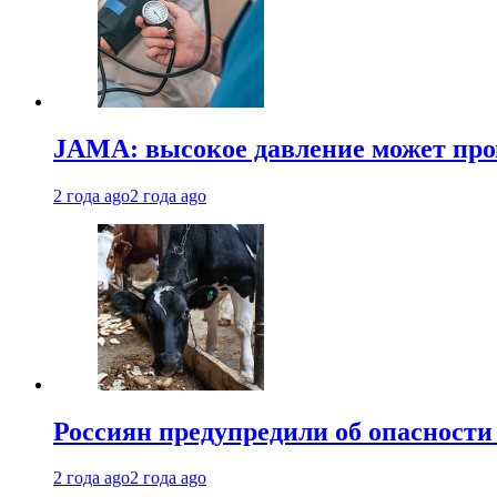
JAMA: высокое давление может про
2 года ago
2 года ago
Россиян предупредили об опасности
2 года ago
2 года ago