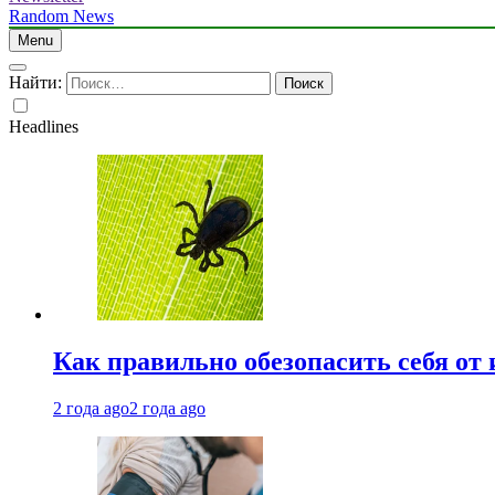
Random News
Menu
Найти:
Headlines
Как правильно обезопасить себя от
2 года ago
2 года ago