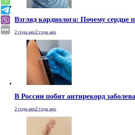
Взгляд кардиолога: Почему сердце п
2 года ago
2 года ago
В России побит антирекорд заболев
2 года ago
2 года ago