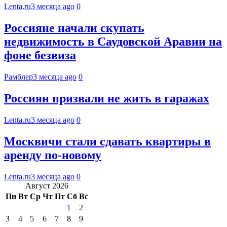
Lenta.ru
3 месяца ago
0
Россияне начали скупать
недвижимость в Саудовской Аравии на
фоне безвиза
Рамблер
3 месяца ago
0
Россиян призвали не жить в гаражах
Lenta.ru
3 месяца ago
0
Москвичи стали сдавать квартиры в
аренду по-новому
Lenta.ru
3 месяца ago
0
Август 2026
Пн
Вт
Ср
Чт
Пт
Сб
Вс
1
2
3
4
5
6
7
8
9