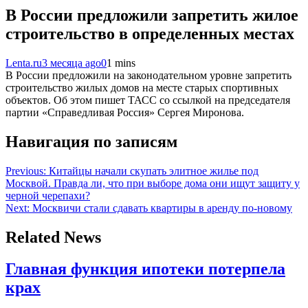
В России предложили запретить жилое
строительство в определенных местах
Lenta.ru
3 месяца ago
0
1 mins
В России предложили на законодательном уровне запретить
строительство жилых домов на месте старых спортивных
объектов. Об этом пишет ТАСС со ссылкой на председателя
партии «Справедливая Россия» Сергея Миронова.
Навигация по записям
Previous:
Китайцы начали скупать элитное жилье под
Москвой. Правда ли, что при выборе дома они ищут защиту у
черной черепахи?
Next:
Москвичи стали сдавать квартиры в аренду по-новому
Related News
Главная функция ипотеки потерпела
крах