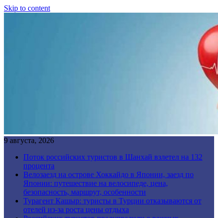
Skip to content
9 августа, 2026
Поток российских туристов в Шанхай взлетел на 132
процента
Велозаезд на острове Хоккайдо в Японии, заезд по
Японии: путешествие на велосипеде, цена,
безопасность, маршрут, особенности
Турагент Кашыр: туристы в Турции отказываются от
отелей из-за роста цены отдыха