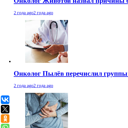
Онколог Животов назвал причины 
2 года ago
2 года ago
Онколог Пылёв перечислил группы
2 года ago
2 года ago