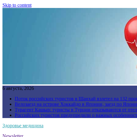
Skip to content
6 августа, 2026
Поток российских туристов в Шанхай взлетел на 132 про
Велозаезд на острове Хоккайдо в Японии, заезд по Япони
Турагент Кашыр: туристы в Турции отказываются от отел
Российских туристов предупредили о важных особенност
Здоровье медицина
Newsletter