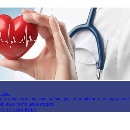
цента
и: путешествие на велосипеде, цена, безопасность, маршрут, ос
ей из-за роста цены отдыха
ях отдыха в Китае