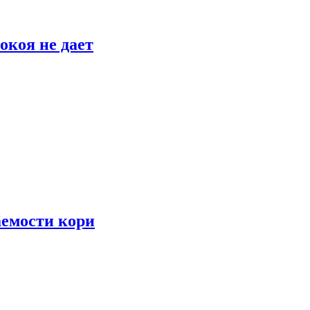
окоя не дает
аемости кори