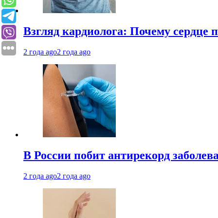
Взгляд кардиолога: Почему сердце п
2 года ago
2 года ago
В России побит антирекорд заболев
2 года ago
2 года ago