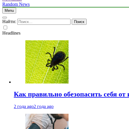
Random News
Menu
Найти:
Headlines
Как правильно обезопасить себя от
2 года ago
2 года ago