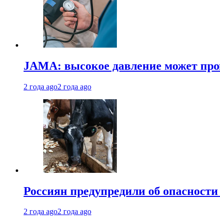
JAMA: высокое давление может про
2 года ago
2 года ago
Россиян предупредили об опасности
2 года ago
2 года ago