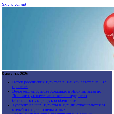
Skip to content
9 августа, 2026
Поток российских туристов в Шанхай взлетел на 132
процента
Велозаезд на острове Хоккайдо в Японии, заезд по
Японии: путешествие на велосипеде, цена,
безопасность, маршрут, особенности
Турагент Кашыр: туристы в Турции отказываются от
отелей из-за роста цены отдыха