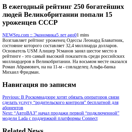
В ежегодный рейтинг 250 богатейших
людей Великобритании попали 15
уроженцев СССР
NEWSru.com :: Экономика
5 лет ago
0
1 mins
Возглавляет рейтинг уроженец Одессы Леонард Блаватник,
состояние которого составляет 32,4 миллиарда долларов.
Основатель USM Алишер Усманов занял шестое место в
рейтинге - это самый высокий показатель среди российских
миллиардеров в Великобритании. На восьмом месте оказался
Роман Абрамович, на на 11-м - совладелец Альфа-банка
Михаил Фридман.
Навигация по записям
Previous:
В Роскомнадзоре хотят обязать операторов связи
сделать услугу “родительского контроля” бесплатной для
абонентов
Next:
“АвтоВАЗ” начал продажи первой “подключенной”
модели Lada с поддержкой платформы Connect
Related News