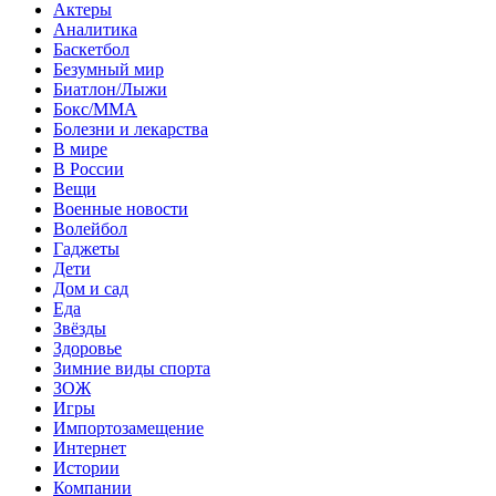
Актеры
Аналитика
Баскетбол
Безумный мир
Биатлон/Лыжи
Бокс/MMA
Болезни и лекарства
В мире
В России
Вещи
Военные новости
Волейбол
Гаджеты
Дети
Дом и сад
Еда
Звёзды
Здоровье
Зимние виды спорта
ЗОЖ
Игры
Импортозамещение
Интернет
Истории
Компании