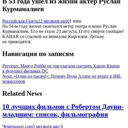
В 53 года ушел из жизни актер Руслан
Курманалиев
Российская Газета
12 месяцев ago
0
1 mins
На 54-м году жизни скончался актер театра и кино Руслан
Курманалиев. Его не стало 23 августа. О его смерти сообщает
KABAR со ссылкой на минкульт Киргизии. Детали
не приводятся.
Навигация по записям
Previous:
Марго Робби не предлагали сыграть Харли Квинн
в будущих фильмах DC
Next:
«Один из тысяч!»: Почему Вуди Аллен не верит в ИИ-
режиссеров
Related News
10 лучших фильмов с Робертом Дауни-
младшим: список, фильмография
Чемпионат.com
5 месяцев ago
0