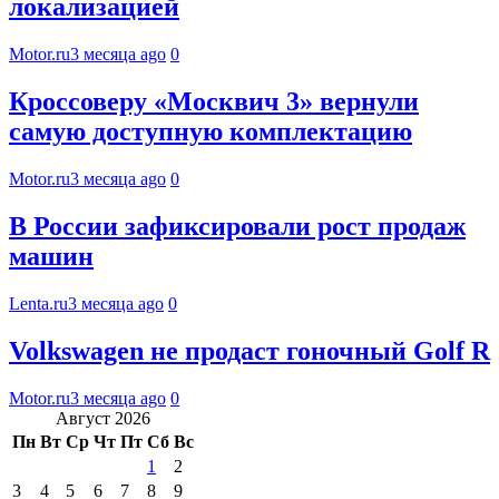
локализацией
Motor.ru
3 месяца ago
0
Кроссоверу «Москвич 3» вернули
самую доступную комплектацию
Motor.ru
3 месяца ago
0
В России зафиксировали рост продаж
машин
Lenta.ru
3 месяца ago
0
Volkswagen не продаст гоночный Golf R
Motor.ru
3 месяца ago
0
Август 2026
Пн
Вт
Ср
Чт
Пт
Сб
Вс
1
2
3
4
5
6
7
8
9