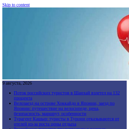
Skip to content
9 августа, 2026
Поток российских туристов в Шанхай взлетел на 132
процента
Велозаезд на острове Хоккайдо в Японии, заезд по
Японии: путешествие на велосипеде, цена,
безопасность, маршрут, особенности
Турагент Кашыр: туристы в Турции отказываются от
отелей из-за роста цены отдыха