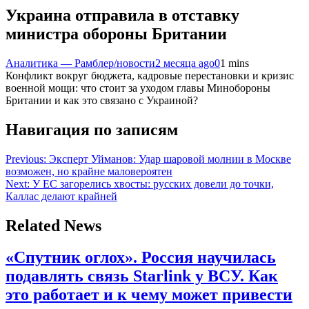
Украина отправила в отставку
министра обороны Британии
Аналитика — Рамблер/новости
2 месяца ago
0
1 mins
Конфликт вокруг бюджета, кадровые перестановки и кризис
военной мощи: что стоит за уходом главы Минобороны
Британии и как это связано с Украиной?
Навигация по записям
Previous:
Эксперт Уйманов: Удар шаровой молнии в Москве
возможен, но крайне маловероятен
Next:
У ЕС загорелись хвосты: русских довели до точки,
Каллас делают крайней
Related News
«Спутник оглох». Россия научилась
подавлять связь Starlink у ВСУ. Как
это работает и к чему может привести