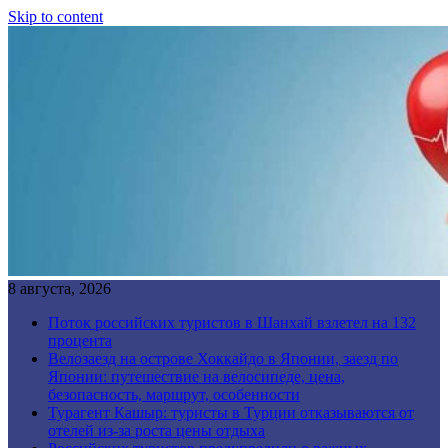
Skip to content
8 августа, 2026
Поток российских туристов в Шанхай взлетел на 132
процента
Велозаезд на острове Хоккайдо в Японии, заезд по
Японии: путешествие на велосипеде, цена,
безопасность, маршрут, особенности
Турагент Кашыр: туристы в Турции отказываются от
отелей из-за роста цены отдыха