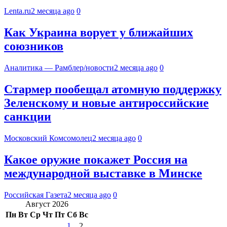
Lenta.ru
2 месяца ago
0
Как Украина ворует у ближайших
союзников
Аналитика — Рамблер/новости
2 месяца ago
0
Стармер пообещал атомную поддержку
Зеленскому и новые антироссийские
санкции
Московский Комсомолец
2 месяца ago
0
Какое оружие покажет Россия на
международной выставке в Минске
Российская Газета
2 месяца ago
0
Август 2026
Пн
Вт
Ср
Чт
Пт
Сб
Вс
1
2