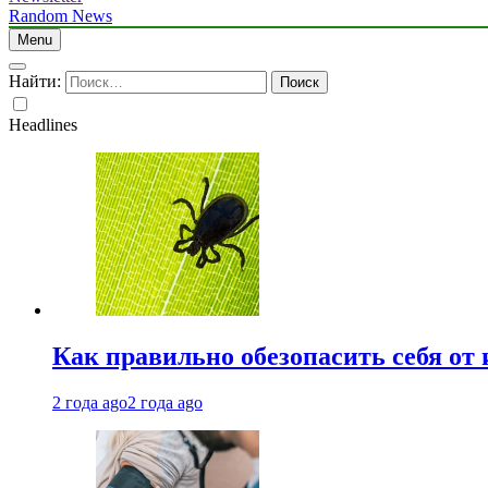
Random News
Menu
Найти:
Headlines
Как правильно обезопасить себя от
2 года ago
2 года ago