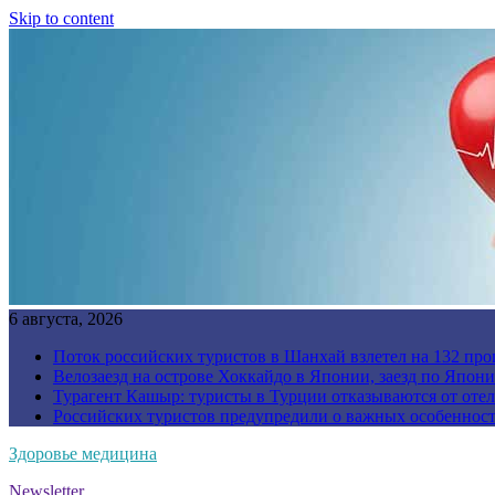
Skip to content
6 августа, 2026
Поток российских туристов в Шанхай взлетел на 132 про
Велозаезд на острове Хоккайдо в Японии, заезд по Япони
Турагент Кашыр: туристы в Турции отказываются от отел
Российских туристов предупредили о важных особенност
Здоровье медицина
Newsletter