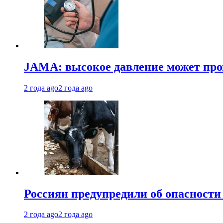
JAMA: высокое давление может про
2 года ago
2 года ago
Россиян предупредили об опасности
2 года ago
2 года ago