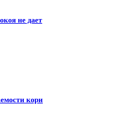
окоя не дает
аемости кори