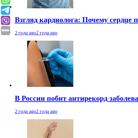
Взгляд кардиолога: Почему сердце п
2 года ago
2 года ago
В России побит антирекорд заболев
2 года ago
2 года ago