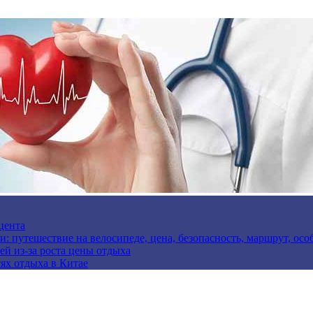
цента
и: путешествие на велосипеде, цена, безопасность, маршрут, ос
ей из-за роста цены отдыха
ях отдыха в Китае