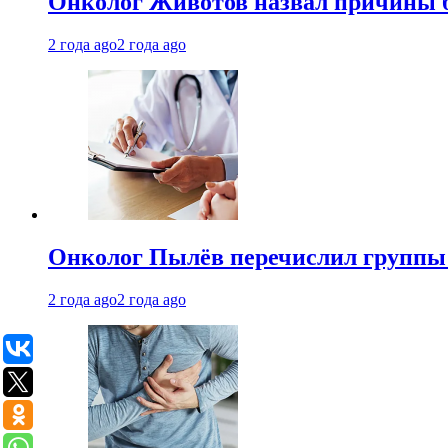
Онколог Животов назвал причины 
2 года ago
2 года ago
Онколог Пылёв перечислил группы
2 года ago
2 года ago