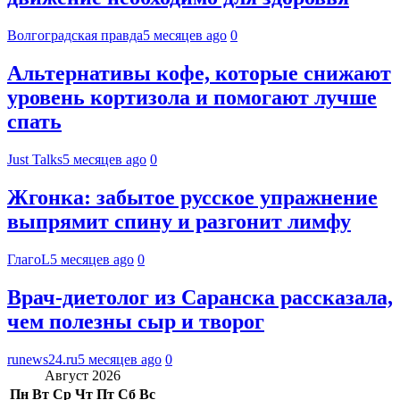
Волгоградская правда
5 месяцев ago
0
Альтернативы кофе, которые снижают
уровень кортизола и помогают лучше
спать
Just Talks
5 месяцев ago
0
Жгонка: забытое русское упражнение
выпрямит спину и разгонит лимфу
ГлагоL
5 месяцев ago
0
Врач-диетолог из Саранска рассказала,
чем полезны сыр и творог
runews24.ru
5 месяцев ago
0
Август 2026
Пн
Вт
Ср
Чт
Пт
Сб
Вс