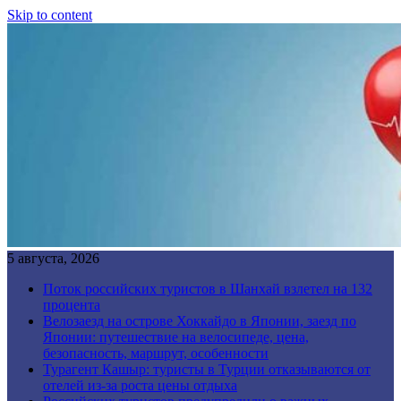
Skip to content
5 августа, 2026
Поток российских туристов в Шанхай взлетел на 132
процента
Велозаезд на острове Хоккайдо в Японии, заезд по
Японии: путешествие на велосипеде, цена,
безопасность, маршрут, особенности
Турагент Кашыр: туристы в Турции отказываются от
отелей из-за роста цены отдыха