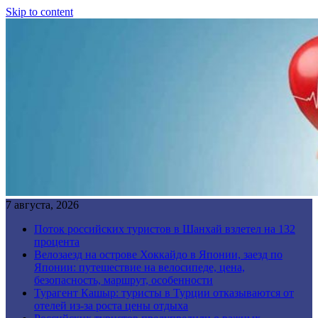
Skip to content
7 августа, 2026
Поток российских туристов в Шанхай взлетел на 132
процента
Велозаезд на острове Хоккайдо в Японии, заезд по
Японии: путешествие на велосипеде, цена,
безопасность, маршрут, особенности
Турагент Кашыр: туристы в Турции отказываются от
отелей из-за роста цены отдыха