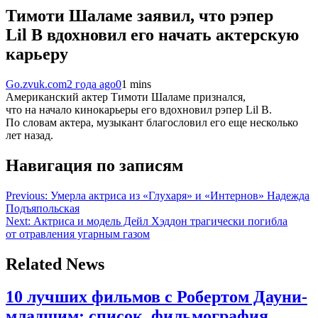
Тимоти Шаламе заявил, что рэпер
Lil B вдохновил его начать актерскую
карьеру
Go.zvuk.com
2 года ago
0
1 mins
Американский актер Тимоти Шаламе признался,
что на начало кинокарьеры его вдохновил рэпер Lil B.
По словам актера, музыкант благословил его еще несколько
лет назад.
Навигация по записям
Previous:
Умерла актриса из «Глухаря» и «Интернов» Надежда
Подъяпольская
Next:
Актриса и модель Дейл Хэддон трагически погибла
от отравления угарным газом
Related News
10 лучших фильмов с Робертом Дауни-
младшим: список, фильмография