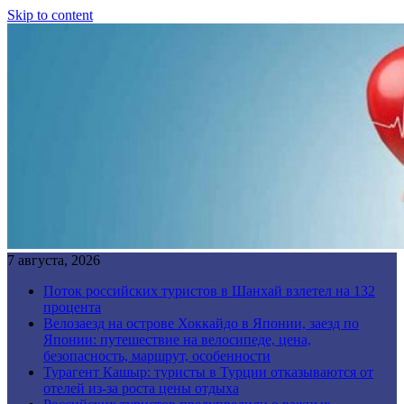
Skip to content
7 августа, 2026
Поток российских туристов в Шанхай взлетел на 132
процента
Велозаезд на острове Хоккайдо в Японии, заезд по
Японии: путешествие на велосипеде, цена,
безопасность, маршрут, особенности
Турагент Кашыр: туристы в Турции отказываются от
отелей из-за роста цены отдыха