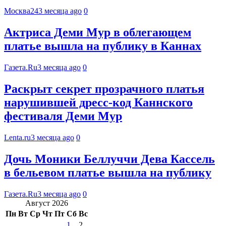
Москва24
3 месяца ago
0
Актриса Деми Мур в облегающем
платье вышла на публику в Каннах
Газета.Ru
3 месяца ago
0
Раскрыт секрет прозрачного платья
нарушившей дресс-код Каннского
фестиваля Деми Мур
Lenta.ru
3 месяца ago
0
Дочь Моники Беллуччи Дева Кассель
в бельевом платье вышла на публику
Газета.Ru
3 месяца ago
0
Август 2026
Пн
Вт
Ср
Чт
Пт
Сб
Вс
1
2