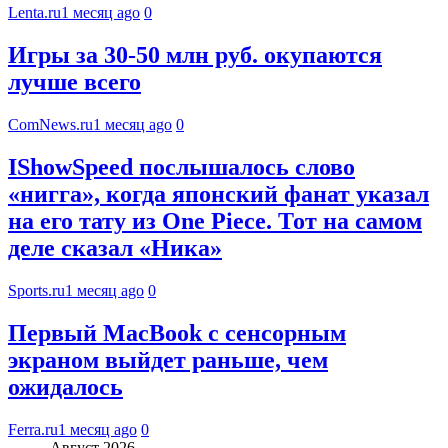
Lenta.ru
1 месяц ago
0
Игры за 30-50 млн руб. окупаются
лучше всего
ComNews.ru
1 месяц ago
0
IShowSpeed послышалось слово
«нигга», когда японский фанат указал
на его тату из One Piece. Тот на самом
деле сказал «Ника»
Sports.ru
1 месяц ago
0
Первый MacBook с сенсорным
экраном выйдет раньше, чем
ожидалось
Ferra.ru
1 месяц ago
0
Август 2026