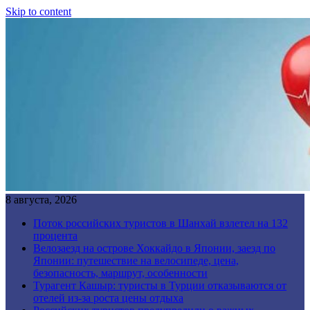
Skip to content
8 августа, 2026
Поток российских туристов в Шанхай взлетел на 132
процента
Велозаезд на острове Хоккайдо в Японии, заезд по
Японии: путешествие на велосипеде, цена,
безопасность, маршрут, особенности
Турагент Кашыр: туристы в Турции отказываются от
отелей из-за роста цены отдыха