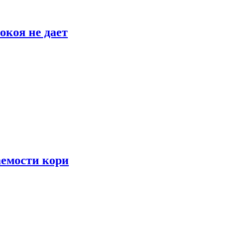
окоя не дает
аемости кори