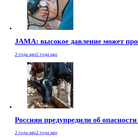
JAMA: высокое давление может про
2 года ago
2 года ago
Россиян предупредили об опасности
2 года ago
2 года ago