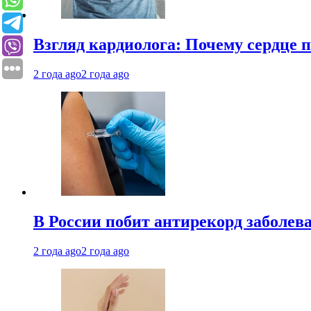
Взгляд кардиолога: Почему сердце п
2 года ago
2 года ago
В России побит антирекорд заболев
2 года ago
2 года ago