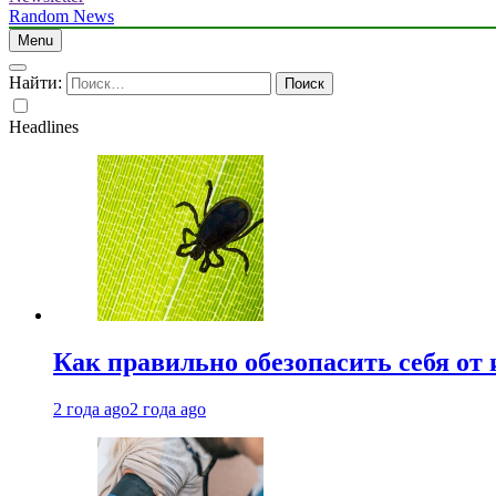
Random News
Menu
Найти:
Headlines
Как правильно обезопасить себя от
2 года ago
2 года ago