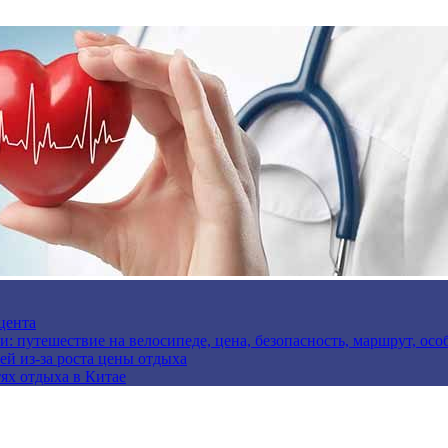
цента
и: путешествие на велосипеде, цена, безопасность, маршрут, ос
ей из-за роста цены отдыха
ях отдыха в Китае