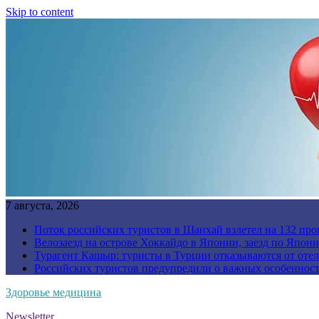
Skip to content
7 августа, 2026
Поток российских туристов в Шанхай взлетел на 132 про
Велозаезд на острове Хоккайдо в Японии, заезд по Япони
Турагент Кашыр: туристы в Турции отказываются от отел
Российских туристов предупредили о важных особенност
Здоровье медицина
Newsletter