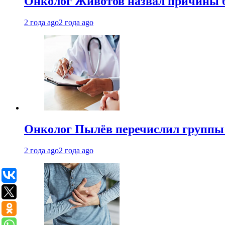
Онколог Животов назвал причины 
2 года ago
2 года ago
Онколог Пылёв перечислил группы
2 года ago
2 года ago