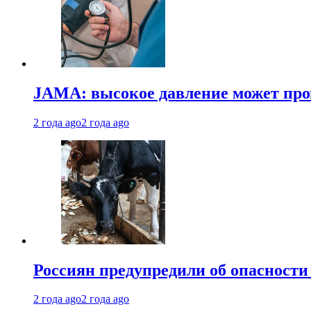
JAMA: высокое давление может про
2 года ago
2 года ago
Россиян предупредили об опасности
2 года ago
2 года ago