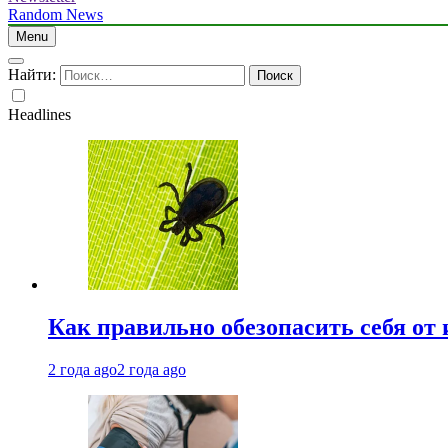
Random News
Menu
Найти:
Headlines
Как правильно обезопасить себя от
2 года ago
2 года ago