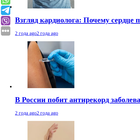
Взгляд кардиолога: Почему сердце п
2 года ago
2 года ago
В России побит антирекорд заболев
2 года ago
2 года ago