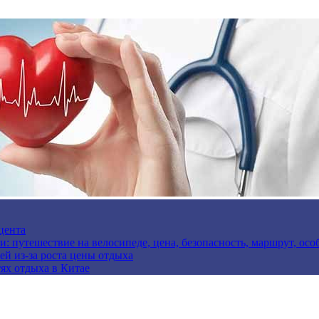
цента
и: путешествие на велосипеде, цена, безопасность, маршрут, ос
ей из-за роста цены отдыха
ях отдыха в Китае