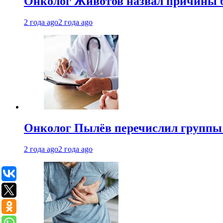
Онколог Животов назвал причины 
2 года ago
2 года ago
Онколог Пылёв перечислил группы
2 года ago
2 года ago