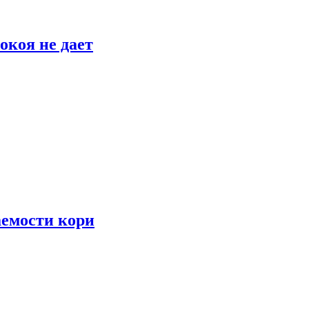
окоя не дает
аемости кори