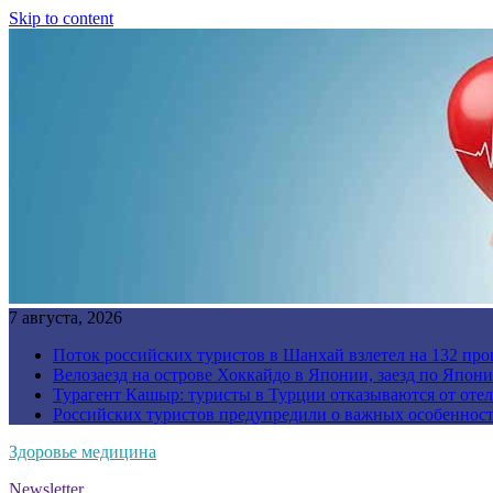
Skip to content
7 августа, 2026
Поток российских туристов в Шанхай взлетел на 132 про
Велозаезд на острове Хоккайдо в Японии, заезд по Япони
Турагент Кашыр: туристы в Турции отказываются от отел
Российских туристов предупредили о важных особенност
Здоровье медицина
Newsletter