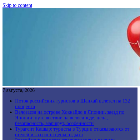
Skip to content
7 августа, 2026
Поток российских туристов в Шанхай взлетел на 132
процента
Велозаезд на острове Хоккайдо в Японии, заезд по
Японии: путешествие на велосипеде, цена,
безопасность, маршрут, особенности
Турагент Кашыр: туристы в Турции отказываются от
отелей из-за роста цены отдыха