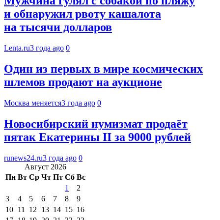
Мужчина гулял с собакой по пляжу
и обнаружил рвоту кашалота
на тысячи долларов
Lenta.ru
3 года ago
0
Один из первых в мире космических
шлемов продают на аукционе
Москва меняется
3 года ago
0
Новосибирский нумизмат продаёт
пятак Екатерины II за 9000 рублей
runews24.ru
3 года ago
0
Август 2026
Пн
Вт
Ср
Чт
Пт
Сб
Вс
1
2
3
4
5
6
7
8
9
10
11
12
13
14
15
16