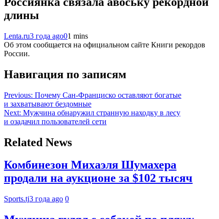
Россиянка связала авоську рекордной
длины
Lenta.ru
3 года ago
0
1 mins
Об этом сообщается на официальном сайте Книги рекордов
России.
Навигация по записям
Previous:
Почему Сан-Франциско оставляют богатые
и захватывают бездомные
Next:
Мужчина обнаружил странную находку в лесу
и озадачил пользователей сети
Related News
Комбинезон Михаэля Шумахера
продали на аукционе за $102 тысяч
Sports.tj
3 года ago
0