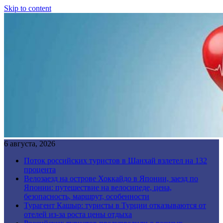
Skip to content
6 августа, 2026
Поток российских туристов в Шанхай взлетел на 132
процента
Велозаезд на острове Хоккайдо в Японии, заезд по
Японии: путешествие на велосипеде, цена,
безопасность, маршрут, особенности
Турагент Кашыр: туристы в Турции отказываются от
отелей из-за роста цены отдыха