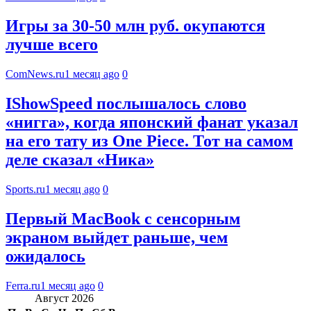
Игры за 30-50 млн руб. окупаются
лучше всего
ComNews.ru
1 месяц ago
0
IShowSpeed послышалось слово
«нигга», когда японский фанат указал
на его тату из One Piece. Тот на самом
деле сказал «Ника»
Sports.ru
1 месяц ago
0
Первый MacBook с сенсорным
экраном выйдет раньше, чем
ожидалось
Ferra.ru
1 месяц ago
0
Август 2026