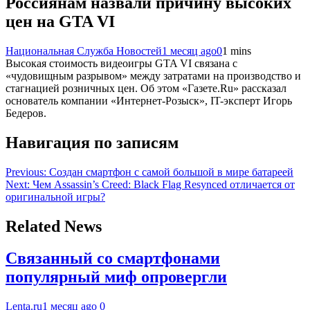
Россиянам назвали причину высоких
цен на GTA VI
Национальная Служба Новостей
1 месяц ago
0
1 mins
Высокая стоимость видеоигры GTA VI связана с
«чудовищным разрывом» между затратами на производство и
стагнацией розничных цен. Об этом «Газете.Ru» рассказал
основатель компании «Интернет-Розыск», IT-эксперт Игорь
Бедеров.
Навигация по записям
Previous:
Создан смартфон с самой большой в мире батареей
Next:
Чем Assassin’s Creed: Black Flag Resynced отличается от
оригинальной игры?
Related News
Связанный со смартфонами
популярный миф опровергли
Lenta.ru
1 месяц ago
0