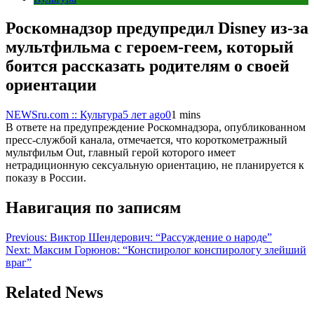
Роскомнадзор предупредил Disney из-за
мультфильма c героем-геем, который
боится рассказать родителям о своей
ориентации
NEWSru.com :: Культура
5 лет ago
0
1 mins
В ответе на предупреждение Роскомнадзора, опубликованном
пресс-службой канала, отмечается, что короткометражный
мультфильм Out, главный герой которого имеет
нетрадиционную сексуальную ориентацию, не планируется к
показу в России.
Навигация по записям
Previous:
Виктор Шендерович: “Рассуждение о народе”
Next:
Максим Горюнов: “Конспиролог конспирологу злейший
враг”
Related News