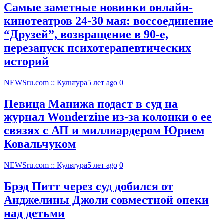
Самые заметные новинки онлайн-
кинотеатров 24-30 мая: воссоединение
“Друзей”, возвращение в 90-е,
перезапуск психотерапевтических
историй
NEWSru.com :: Культура
5 лет ago
0
Певица Манижа подаст в суд на
журнал Wonderzine из-за колонки о ее
связях с АП и миллиардером Юрием
Ковальчуком
NEWSru.com :: Культура
5 лет ago
0
Брэд Питт через суд добился от
Анджелины Джоли совместной опеки
над детьми