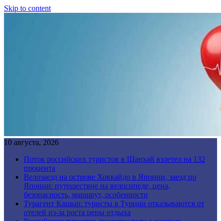
Skip to content
10 августа, 2026
Поток российских туристов в Шанхай взлетел на 132
процента
Велозаезд на острове Хоккайдо в Японии, заезд по
Японии: путешествие на велосипеде, цена,
безопасность, маршрут, особенности
Турагент Кашыр: туристы в Турции отказываются от
отелей из-за роста цены отдыха