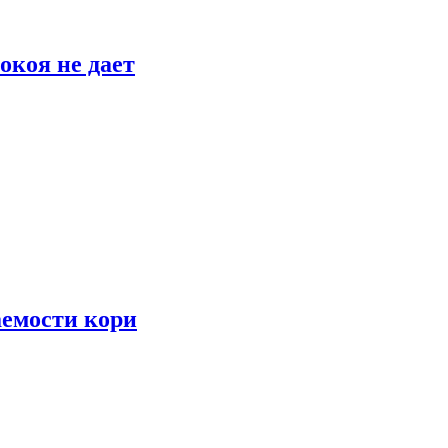
окоя не дает
аемости кори