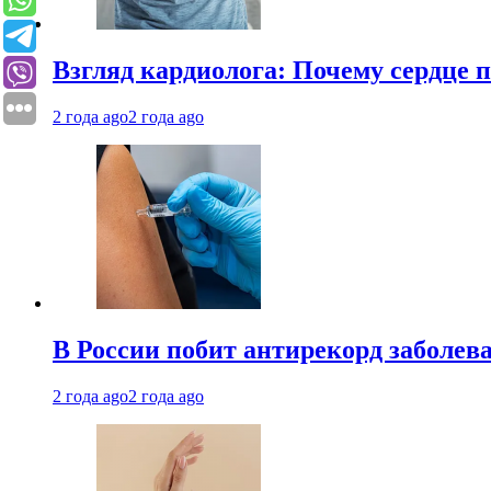
Взгляд кардиолога: Почему сердце п
2 года ago
2 года ago
В России побит антирекорд заболев
2 года ago
2 года ago