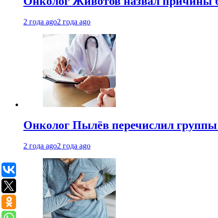
Онколог Животов назвал причины 
2 года ago
2 года ago
Онколог Пылёв перечислил группы
2 года ago
2 года ago