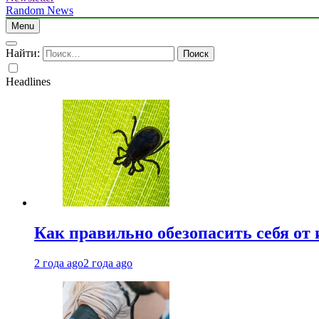
Random News
Menu
Найти:
Headlines
Как правильно обезопасить себя от
2 года ago
2 года ago