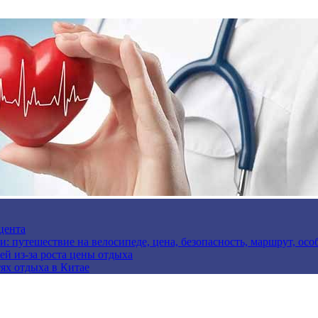
цента
и: путешествие на велосипеде, цена, безопасность, маршрут, ос
ей из-за роста цены отдыха
ях отдыха в Китае