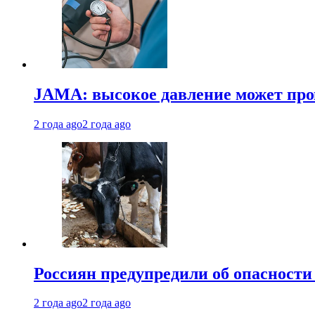
JAMA: высокое давление может про
2 года ago
2 года ago
Россиян предупредили об опасности
2 года ago
2 года ago