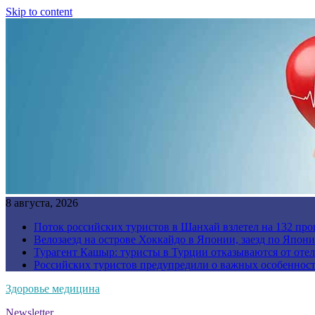
Skip to content
8 августа, 2026
Поток российских туристов в Шанхай взлетел на 132 про
Велозаезд на острове Хоккайдо в Японии, заезд по Япони
Турагент Кашыр: туристы в Турции отказываются от отел
Российских туристов предупредили о важных особенност
Здоровье медицина
Newsletter