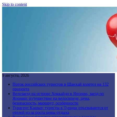
Skip to content
9 августа, 2026
Поток российских туристов в Шанхай взлетел на 132
процента
Велозаезд на острове Хоккайдо в Японии, заезд по
Японии: путешествие на велосипеде, цена,
безопасность, маршрут, особенности
Турагент Кашыр: туристы в Турции отказываются от
отелей из-за роста цены отдыха