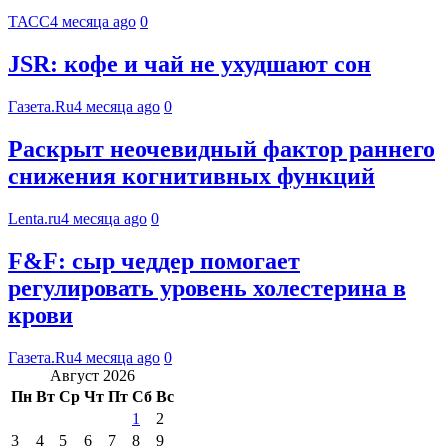
ТАСС
4 месяца ago
0
JSR: кофе и чай не ухудшают сон
Газета.Ru
4 месяца ago
0
Раскрыт неочевидный фактор раннего
снижения когнитивных функций
Lenta.ru
4 месяца ago
0
F&F: сыр чеддер помогает
регулировать уровень холестерина в
крови
Газета.Ru
4 месяца ago
0
Август 2026
Пн
Вт
Ср
Чт
Пт
Сб
Вс
1
2
3
4
5
6
7
8
9