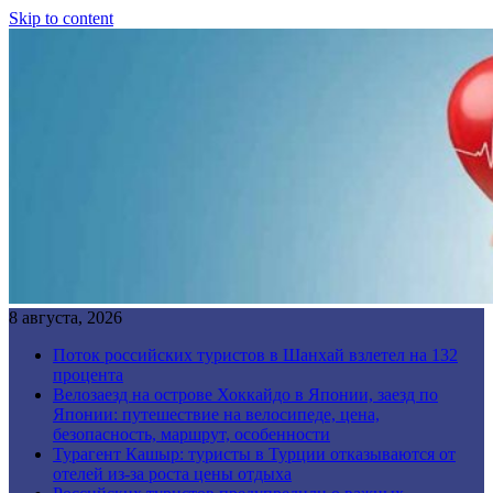
Skip to content
8 августа, 2026
Поток российских туристов в Шанхай взлетел на 132
процента
Велозаезд на острове Хоккайдо в Японии, заезд по
Японии: путешествие на велосипеде, цена,
безопасность, маршрут, особенности
Турагент Кашыр: туристы в Турции отказываются от
отелей из-за роста цены отдыха