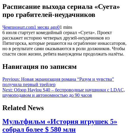
Расписание выхода сериала «Суета»
про грабителей-неудачников
Чемпионат.com
1 месяц ago
0
1 mins
6 июля стартует комедийный сериал «Суета». Проект
расскажет историю четверых друзей-неудачников из
Пятигорска, которые решаются на ограбление инкассаторов,
но в результате сами оказываются в роли должников. Чтобы
спасти свои жизни, ребята вынуждены продолжать налёты.
Навигация по записям
Previous:
Новая экранизация романа “Разум и чувства”
получила первый трейлер
Next:
Обзор Haylou S40 – беспроводные наушники с LDAC,
шумоподавом и автономностью до 90 часов
Related News
Мультфильм «История игрушек 5»
собрал более $ 580 млн