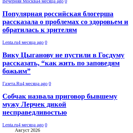
Вечерняя Москва
4 месяца ago
0
Популярная российская блогерша
рассказала о проблемах со здоровьем и
обратилась к зрителям
Lenta.ru
4 месяца ago
0
Вику Цыганову не пустили в Госдуму
рассказать, “как жить по заповедям
божьим”
Газета.Ru
4 месяца ago
0
Собчак назвала приговор бывшему
мужу Лерчек дикой
несправедливостью
Lenta.ru
4 месяца ago
0
Август 2026