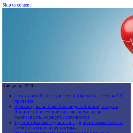
Skip to content
8 августа, 2026
Поток российских туристов в Шанхай взлетел на 132
процента
Велозаезд на острове Хоккайдо в Японии, заезд по
Японии: путешествие на велосипеде, цена,
безопасность, маршрут, особенности
Турагент Кашыр: туристы в Турции отказываются от
отелей из-за роста цены отдыха