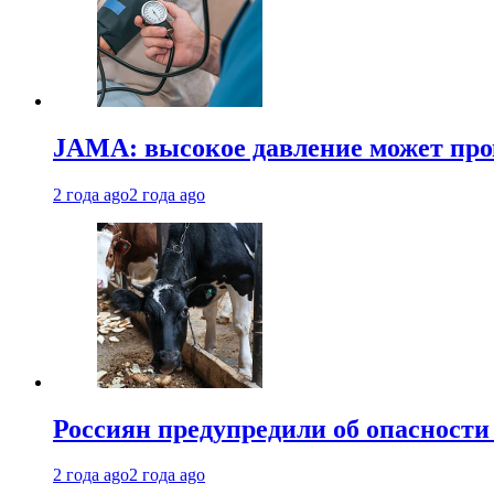
JAMA: высокое давление может про
2 года ago
2 года ago
Россиян предупредили об опасности
2 года ago
2 года ago