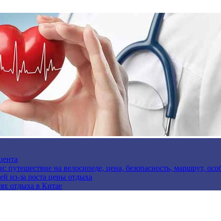
цента
и: путешествие на велосипеде, цена, безопасность, маршрут, ос
ей из-за роста цены отдыха
ях отдыха в Китае