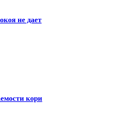
окоя не дает
аемости кори