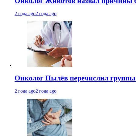
Онколог Животов назвал причины 
2 года ago
2 года ago
Онколог Пылёв перечислил группы
2 года ago
2 года ago