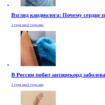
Взгляд кардиолога: Почему сердце п
2 года ago
2 года ago
В России побит антирекорд заболев
2 года ago
2 года ago