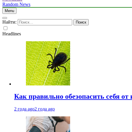
Random News
Menu
Найти:
Headlines
Как правильно обезопасить себя от
2 года ago
2 года ago