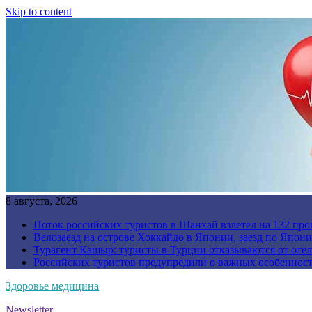
Skip to content
8 августа, 2026
Поток российских туристов в Шанхай взлетел на 132 про
Велозаезд на острове Хоккайдо в Японии, заезд по Япони
Турагент Кашыр: туристы в Турции отказываются от отел
Российских туристов предупредили о важных особенност
Здоровье медицина
Newsletter