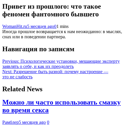
Привет из прошлого: что такое
феномен фантомного бывшего
WomanHit.ru
5 месяцев ago
0
1 mins
Иногда прошлое возвращается к нам неожиданно: в мыслях,
снах или в поведении партнера.
Навигация по записям
Previous:
Психологические установки, мешающие эксперту
заявлять о себе, и как их преодолеть
Next:
Разрешение быть разной: почему настроение —
это не слабость
Related News
Можно ли часто использовать смазку
во время секса
Рамблер
5 месяцев ago
0