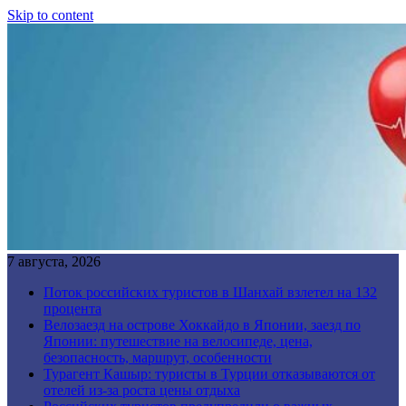
Skip to content
7 августа, 2026
Поток российских туристов в Шанхай взлетел на 132
процента
Велозаезд на острове Хоккайдо в Японии, заезд по
Японии: путешествие на велосипеде, цена,
безопасность, маршрут, особенности
Турагент Кашыр: туристы в Турции отказываются от
отелей из-за роста цены отдыха