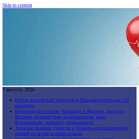
Skip to content
7 августа, 2026
Поток российских туристов в Шанхай взлетел на 132
процента
Велозаезд на острове Хоккайдо в Японии, заезд по
Японии: путешествие на велосипеде, цена,
безопасность, маршрут, особенности
Турагент Кашыр: туристы в Турции отказываются от
отелей из-за роста цены отдыха