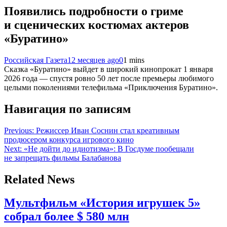
Появились подробности о гриме
и сценических костюмах актеров
«Буратино»
Российская Газета
12 месяцев ago
0
1 mins
Сказка «Буратино» выйдет в широкий кинопрокат 1 января
2026 года — спустя ровно 50 лет после премьеры любимого
целыми поколениями телефильма «Приключения Буратино».
Навигация по записям
Previous:
Режиссер Иван Соснин стал креативным
продюсером конкурса игрового кино
Next:
«Не дойти до идиотизма»: В Госдуме пообещали
не запрещать фильмы Балабанова
Related News
Мультфильм «История игрушек 5»
собрал более $ 580 млн