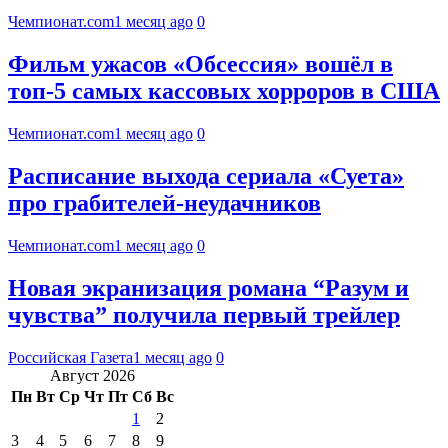
Чемпионат.com
1 месяц ago
0
Фильм ужасов «Обсессия» вошёл в
топ-5 самых кассовых хорроров в США
Чемпионат.com
1 месяц ago
0
Расписание выхода сериала «Суета»
про грабителей-неудачников
Чемпионат.com
1 месяц ago
0
Новая экранизация романа “Разум и
чувства” получила первый трейлер
Российская Газета
1 месяц ago
0
Август 2026
Пн
Вт
Ср
Чт
Пт
Сб
Вс
1
2
3
4
5
6
7
8
9