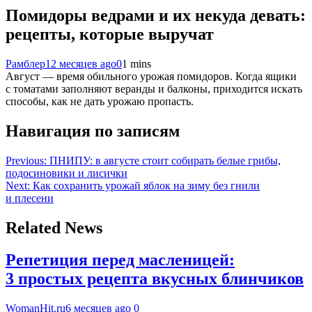
Помидоры ведрами и их некуда девать:
рецепты, которые выручат
Рамблер
12 месяцев ago
0
1 mins
Август — время обильного урожая помидоров. Когда ящики
с томатами заполняют веранды и балконы, приходится искать
способы, как не дать урожаю пропасть.
Навигация по записям
Previous:
ПНИПУ: в августе стоит собирать белые грибы,
подосиновики и лисички
Next:
Как сохранить урожай яблок на зиму без гнили
и плесени
Related News
Репетиция перед масленицей:
3 простых рецепта вкусных блинчиков
WomanHit.ru
6 месяцев ago
0