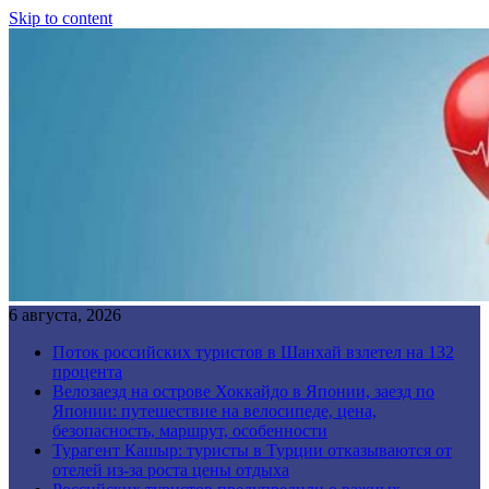
Skip to content
6 августа, 2026
Поток российских туристов в Шанхай взлетел на 132
процента
Велозаезд на острове Хоккайдо в Японии, заезд по
Японии: путешествие на велосипеде, цена,
безопасность, маршрут, особенности
Турагент Кашыр: туристы в Турции отказываются от
отелей из-за роста цены отдыха