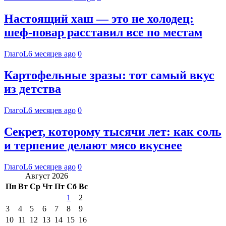
Настоящий хаш — это не холодец:
шеф-повар расставил все по местам
ГлагоL
6 месяцев ago
0
Картофельные зразы: тот самый вкус
из детства
ГлагоL
6 месяцев ago
0
Секрет, которому тысячи лет: как соль
и терпение делают мясо вкуснее
ГлагоL
6 месяцев ago
0
Август 2026
Пн
Вт
Ср
Чт
Пт
Сб
Вс
1
2
3
4
5
6
7
8
9
10
11
12
13
14
15
16