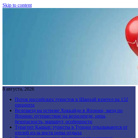
Skip to content
8 августа, 2026
Поток российских туристов в Шанхай взлетел на 132
процента
Велозаезд на острове Хоккайдо в Японии, заезд по
Японии: путешествие на велосипеде, цена,
безопасность, маршрут, особенности
Турагент Кашыр: туристы в Турции отказываются от
отелей из-за роста цены отдыха