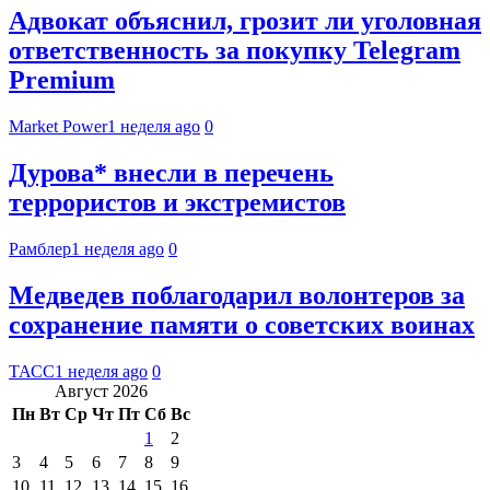
Адвокат объяснил, грозит ли уголовная
ответственность за покупку Telegram
Premium
Market Power
1 неделя ago
0
Дурова* внесли в перечень
террористов и экстремистов
Рамблер
1 неделя ago
0
Медведев поблагодарил волонтеров за
сохранение памяти о советских воинах
ТАСС
1 неделя ago
0
Август 2026
Пн
Вт
Ср
Чт
Пт
Сб
Вс
1
2
3
4
5
6
7
8
9
10
11
12
13
14
15
16