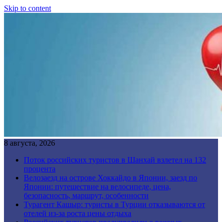
Skip to content
8 августа, 2026
Поток российских туристов в Шанхай взлетел на 132
процента
Велозаезд на острове Хоккайдо в Японии, заезд по
Японии: путешествие на велосипеде, цена,
безопасность, маршрут, особенности
Турагент Кашыр: туристы в Турции отказываются от
отелей из-за роста цены отдыха