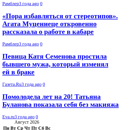
Рамблер
3 года ago
0
«Пора избавляться от стереотипов».
Агата Муцениеце откровенно
рассказала о работе в кабаре
Рамблер
3 года ago
0
Певица Катя Семенова простила
бывшего мужа, который изменял
ей в браке
Газета.Ru
3 года ago
0
Помолодела лет на 20! Татьяна
Буланова показала себя без макияжа
Eva.ru
3 года ago
0
Август 2026
Пн
Вт
Ср
Чт
Пт
Сб
Вс