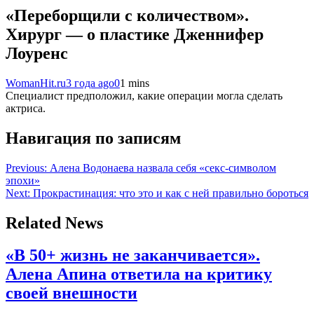
«Переборщили с количеством».
Хирург — о пластике Дженнифер
Лоуренс
WomanHit.ru
3 года ago
0
1 mins
Специалист предположил, какие операции могла сделать
актриса.
Навигация по записям
Previous:
Алена Водонаева назвала себя «секс-символом
эпохи»
Next:
Прокрастинация: что это и как с ней правильно бороться
Related News
«В 50+ жизнь не заканчивается».
Алена Апина ответила на критику
своей внешности