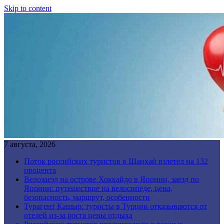
Skip to content
7 августа, 2026
Поток российских туристов в Шанхай взлетел на 132
процента
Велозаезд на острове Хоккайдо в Японии, заезд по
Японии: путешествие на велосипеде, цена,
безопасность, маршрут, особенности
Турагент Кашыр: туристы в Турции отказываются от
отелей из-за роста цены отдыха