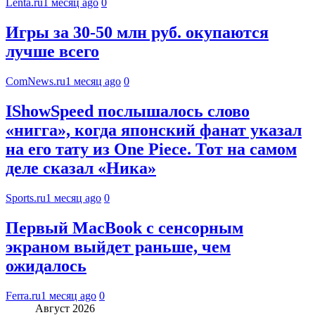
Lenta.ru
1 месяц ago
0
Игры за 30-50 млн руб. окупаются
лучше всего
ComNews.ru
1 месяц ago
0
IShowSpeed послышалось слово
«нигга», когда японский фанат указал
на его тату из One Piece. Тот на самом
деле сказал «Ника»
Sports.ru
1 месяц ago
0
Первый MacBook с сенсорным
экраном выйдет раньше, чем
ожидалось
Ferra.ru
1 месяц ago
0
Август 2026