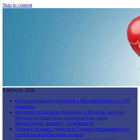
Skip to content
9 августа, 2026
Поток российских туристов в Шанхай взлетел на 132
процента
Велозаезд на острове Хоккайдо в Японии, заезд по
Японии: путешествие на велосипеде, цена,
безопасность, маршрут, особенности
Турагент Кашыр: туристы в Турции отказываются от
отелей из-за роста цены отдыха