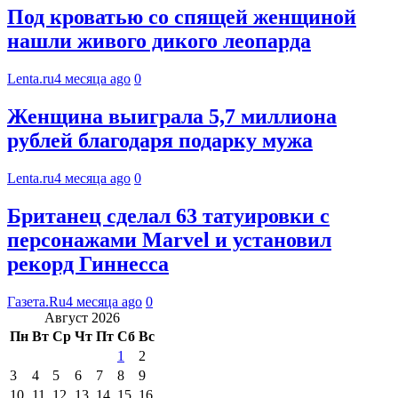
Под кроватью со спящей женщиной
нашли живого дикого леопарда
Lenta.ru
4 месяца ago
0
Женщина выиграла 5,7 миллиона
рублей благодаря подарку мужа
Lenta.ru
4 месяца ago
0
Британец сделал 63 татуировки с
персонажами Marvel и установил
рекорд Гиннесса
Газета.Ru
4 месяца ago
0
Август 2026
Пн
Вт
Ср
Чт
Пт
Сб
Вс
1
2
3
4
5
6
7
8
9
10
11
12
13
14
15
16