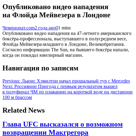
Опубликовано видео нападения
на Флойда Мейвезера в Лондоне
Чемпионат.com
2 года ago
0
1 mins
Опубликовано видео нападения на 47-летнего американского
боксёра-профессионала, выступавшего в полусреднем весе,
Флойда Мейвезера-младшего в Лондоне, Великобритания.
Согласно информации The Sun, на бывшего боксёра напали,
когда он покидал ювелирный магазин.
Навигация по записям
Previous:
Льюис Хэмилтон начал прощальный тур с Mercedes
Next:
Россиянин Пригода с первым результатом вышел
в полуфинал ЧМ по плаванию на короткой воде на дистанции
100 м брассом
Related News
Глава UFC высказался о возможном
возвращении Макгрегора