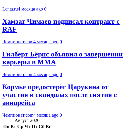
Lenta.ru
4 месяца ago
0
Хамзат Чимаев подписал контракт с
RAF
Чемпионат.com
4 месяца ago
0
Гилберт Бёрнс объявил о завершении
карьеры в ММА
Чемпионат.com
4 месяца ago
0
Кормье предостерёг Царукяна от
участия в скандалах после снятия с
авиарейса
Чемпионат.com
4 месяца ago
0
Август 2026
Пн
Вт
Ср
Чт
Пт
Сб
Вс