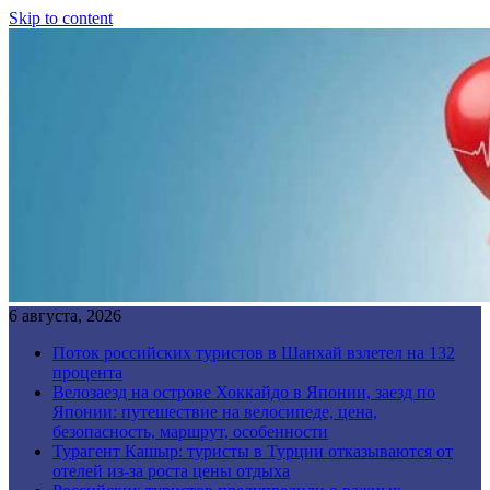
Skip to content
6 августа, 2026
Поток российских туристов в Шанхай взлетел на 132
процента
Велозаезд на острове Хоккайдо в Японии, заезд по
Японии: путешествие на велосипеде, цена,
безопасность, маршрут, особенности
Турагент Кашыр: туристы в Турции отказываются от
отелей из-за роста цены отдыха