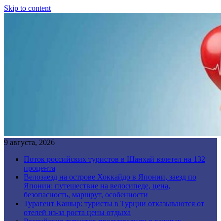
Skip to content
9 августа, 2026
Поток российских туристов в Шанхай взлетел на 132
процента
Велозаезд на острове Хоккайдо в Японии, заезд по
Японии: путешествие на велосипеде, цена,
безопасность, маршрут, особенности
Турагент Кашыр: туристы в Турции отказываются от
отелей из-за роста цены отдыха