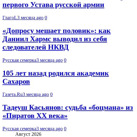
первого Устава русской армии
ГлагоL
3 месяца ago
0
«Допросу мешает половик»: как
Даниил Хармс выводил из себя
следователей НКВД
Русская семерка
3 месяца ago
0
105 лет назад родился академик
Сахаров
Газета.Ru
3 месяца ago
0
Тадеуш Касьянов: судьба «боцмана» из
«Пиратов XX века»
Русская семерка
3 месяца ago
0
Август 2026