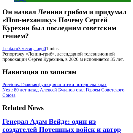
Он назвал Ленина грибом и придумал
«Поп-механику» Почему Сергей
Курехин был последним советским
гением?
Lenta.ru
3 месяца ago
0
1 mins
Репортажу «Ленин-гриб», легендарной телевизионной
провокации Сергея Курехина, в 2026-м исполняется 35 лет.
Навигация по записям
Previous:
Главная функция ипотеки потерпела крах
Next:
80 лет назад Алексей Буланов стал Героем Советского
Союза
Related News
Генерал Адам Вейде: один из
создателей Потешных войск и автор