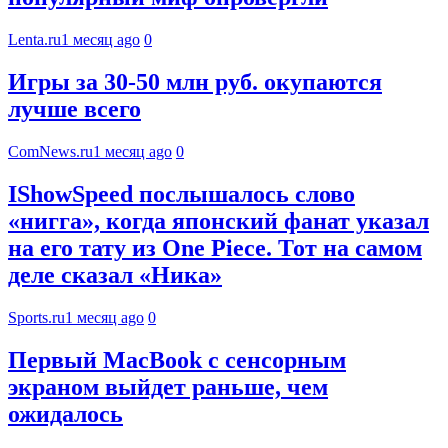
Lenta.ru
1 месяц ago
0
Игры за 30-50 млн руб. окупаются
лучше всего
ComNews.ru
1 месяц ago
0
IShowSpeed послышалось слово
«нигга», когда японский фанат указал
на его тату из One Piece. Тот на самом
деле сказал «Ника»
Sports.ru
1 месяц ago
0
Первый MacBook с сенсорным
экраном выйдет раньше, чем
ожидалось