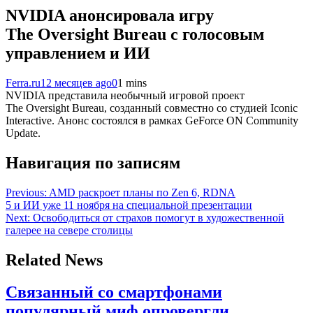
NVIDIA анонсировала игру
The Oversight Bureau с голосовым
управлением и ИИ
Ferra.ru
12 месяцев ago
0
1 mins
NVIDIA представила необычный игровой проект
The Oversight Bureau, созданный совместно со студией Iconic
Interactive. Анонс состоялся в рамках GeForce ON Community
Update.
Навигация по записям
Previous:
AMD раскроет планы по Zen 6, RDNA
5 и ИИ уже 11 ноября на специальной презентации
Next:
Освободиться от страхов помогут в художественной
галерее на севере столицы
Related News
Связанный со смартфонами
популярный миф опровергли