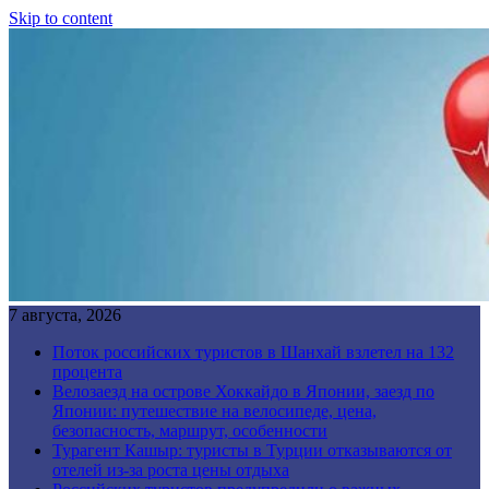
Skip to content
7 августа, 2026
Поток российских туристов в Шанхай взлетел на 132
процента
Велозаезд на острове Хоккайдо в Японии, заезд по
Японии: путешествие на велосипеде, цена,
безопасность, маршрут, особенности
Турагент Кашыр: туристы в Турции отказываются от
отелей из-за роста цены отдыха