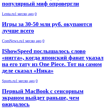
популярный миф опровергли
Lenta.ru
1 месяц ago
0
Игры за 30-50 млн руб. окупаются
лучше всего
ComNews.ru
1 месяц ago
0
IShowSpeed послышалось слово
«нигга», когда японский фанат указал
на его тату из One Piece. Тот на самом
деле сказал «Ника»
Sports.ru
1 месяц ago
0
Первый MacBook с сенсорным
экраном выйдет раньше, чем
ожидалось