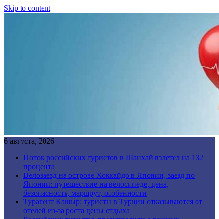
Skip to content
6 августа, 2026
Поток российских туристов в Шанхай взлетел на 132
процента
Велозаезд на острове Хоккайдо в Японии, заезд по
Японии: путешествие на велосипеде, цена,
безопасность, маршрут, особенности
Турагент Кашыр: туристы в Турции отказываются от
отелей из-за роста цены отдыха