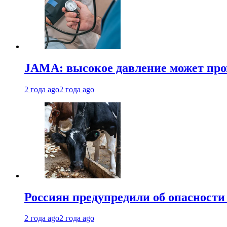
JAMA: высокое давление может про
2 года ago
2 года ago
Россиян предупредили об опасности
2 года ago
2 года ago