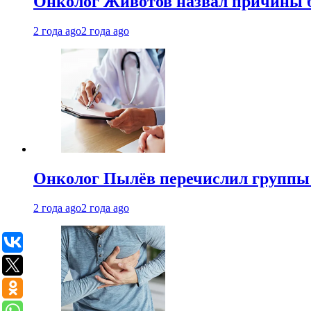
Онколог Животов назвал причины 
2 года ago
2 года ago
Онколог Пылёв перечислил группы
2 года ago
2 года ago