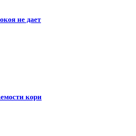
окоя не дает
аемости кори