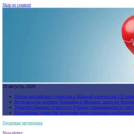
Skip to content
10 августа, 2026
Поток российских туристов в Шанхай взлетел на 132 про
Велозаезд на острове Хоккайдо в Японии, заезд по Япони
Турагент Кашыр: туристы в Турции отказываются от отел
Российских туристов предупредили о важных особенност
Здоровье медицина
Newsletter