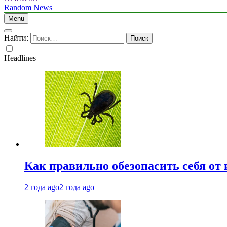
Random News
Menu
Найти:
Headlines
Как правильно обезопасить себя от
2 года ago
2 года ago