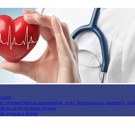
цента
и: путешествие на велосипеде, цена, безопасность, маршрут, ос
ей из-за роста цены отдыха
ях отдыха в Китае