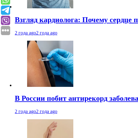
Взгляд кардиолога: Почему сердце п
2 года ago
2 года ago
В России побит антирекорд заболев
2 года ago
2 года ago