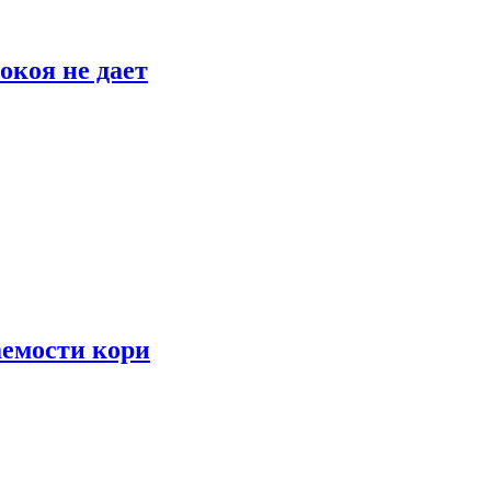
окоя не дает
аемости кори