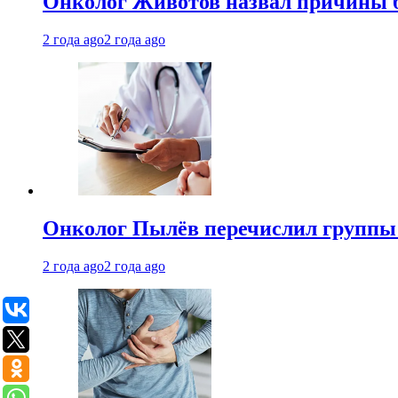
Онколог Животов назвал причины 
2 года ago
2 года ago
Онколог Пылёв перечислил группы
2 года ago
2 года ago