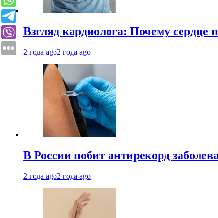
Взгляд кардиолога: Почему сердце п
2 года ago
2 года ago
В России побит антирекорд заболев
2 года ago
2 года ago