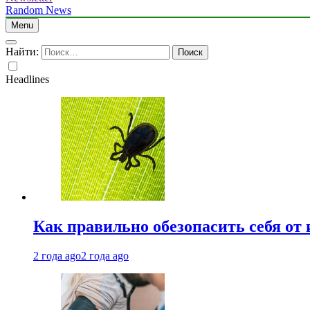
Random News
Menu
Найти:
Headlines
Как правильно обезопасить себя от
2 года ago
2 года ago