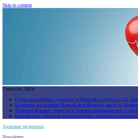
Skip to content
7 августа, 2026
Поток российских туристов в Шанхай взлетел на 132 про
Велозаезд на острове Хоккайдо в Японии, заезд по Япони
Турагент Кашыр: туристы в Турции отказываются от отел
Российских туристов предупредили о важных особенност
Здоровье медицина
Newsletter