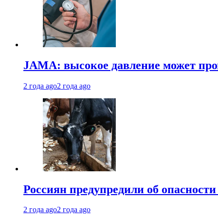
JAMA: высокое давление может про
2 года ago
2 года ago
Россиян предупредили об опасности
2 года ago
2 года ago