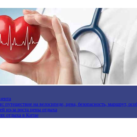
цента
и: путешествие на велосипеде, цена, безопасность, маршрут, ос
ей из-за роста цены отдыха
ях отдыха в Китае