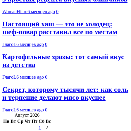
WomanHit.ru
6 месяцев ago
0
Настоящий хаш — это не холодец:
шеф-повар расставил все по местам
ГлагоL
6 месяцев ago
0
Картофельные зразы: тот самый вкус
из детства
ГлагоL
6 месяцев ago
0
Секрет, которому тысячи лет: как соль
и терпение делают мясо вкуснее
ГлагоL
6 месяцев ago
0
Август 2026
Пн
Вт
Ср
Чт
Пт
Сб
Вс
1
2