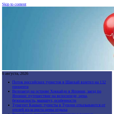
Skip to content
6 августа, 2026
Поток российских туристов в Шанхай взлетел на 132
процента
Велозаезд на острове Хоккайдо в Японии, заезд по
Японии: путешествие на велосипеде, цена,
безопасность, маршрут, особенности
Турагент Кашыр: туристы в Турции отказываются от
отелей из-за роста цены отдыха