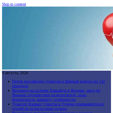
Skip to content
9 августа, 2026
Поток российских туристов в Шанхай взлетел на 132
процента
Велозаезд на острове Хоккайдо в Японии, заезд по
Японии: путешествие на велосипеде, цена,
безопасность, маршрут, особенности
Турагент Кашыр: туристы в Турции отказываются от
отелей из-за роста цены отдыха