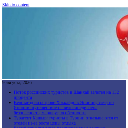
Skip to content
9 августа, 2026
Поток российских туристов в Шанхай взлетел на 132
процента
Велозаезд на острове Хоккайдо в Японии, заезд по
Японии: путешествие на велосипеде, цена,
безопасность, маршрут, особенности
Турагент Кашыр: туристы в Турции отказываются от
отелей из-за роста цены отдыха