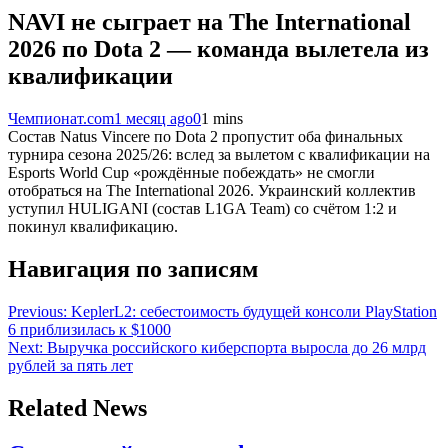
NAVI не сыграет на The International
2026 по Dota 2 — команда вылетела из
квалификации
Чемпионат.com
1 месяц ago
0
1 mins
Состав Natus Vincere по Dota 2 пропустит оба финальных
турнира сезона 2025/26: вслед за вылетом с квалификации на
Esports World Cup «рождённые побеждать» не смогли
отобраться на The International 2026. Украинский коллектив
уступил HULIGANI (состав L1GA Team) со счётом 1:2 и
покинул квалификацию.
Навигация по записям
Previous:
KeplerL2: себестоимость будущей консоли PlayStation
6 приблизилась к $1000
Next:
Выручка российского киберспорта выросла до 26 млрд
рублей за пять лет
Related News