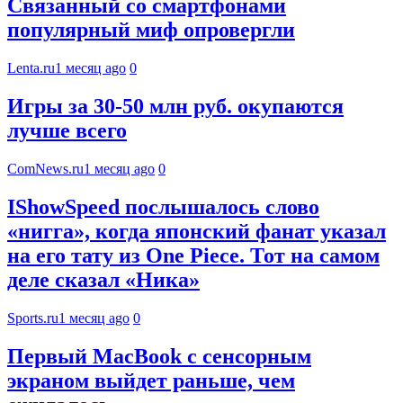
Связанный со смартфонами
популярный миф опровергли
Lenta.ru
1 месяц ago
0
Игры за 30-50 млн руб. окупаются
лучше всего
ComNews.ru
1 месяц ago
0
IShowSpeed послышалось слово
«нигга», когда японский фанат указал
на его тату из One Piece. Тот на самом
деле сказал «Ника»
Sports.ru
1 месяц ago
0
Первый MacBook с сенсорным
экраном выйдет раньше, чем