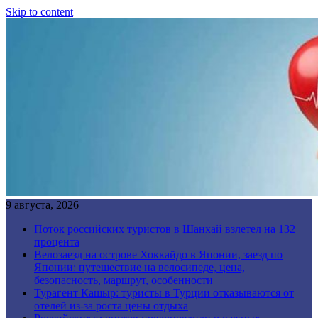
Skip to content
9 августа, 2026
Поток российских туристов в Шанхай взлетел на 132
процента
Велозаезд на острове Хоккайдо в Японии, заезд по
Японии: путешествие на велосипеде, цена,
безопасность, маршрут, особенности
Турагент Кашыр: туристы в Турции отказываются от
отелей из-за роста цены отдыха