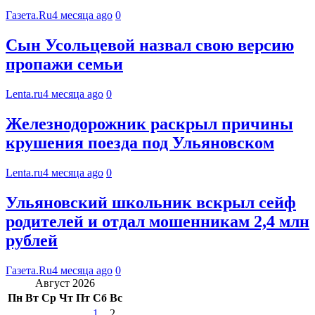
Газета.Ru
4 месяца ago
0
Сын Усольцевой назвал свою версию
пропажи семьи
Lenta.ru
4 месяца ago
0
Железнодорожник раскрыл причины
крушения поезда под Ульяновском
Lenta.ru
4 месяца ago
0
Ульяновский школьник вскрыл сейф
родителей и отдал мошенникам 2,4 млн
рублей
Газета.Ru
4 месяца ago
0
Август 2026
Пн
Вт
Ср
Чт
Пт
Сб
Вс
1
2