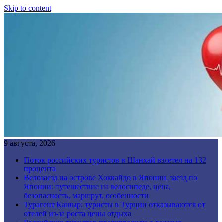
Skip to content
9 августа, 2026
Поток российских туристов в Шанхай взлетел на 132
процента
Велозаезд на острове Хоккайдо в Японии, заезд по
Японии: путешествие на велосипеде, цена,
безопасность, маршрут, особенности
Турагент Кашыр: туристы в Турции отказываются от
отелей из-за роста цены отдыха