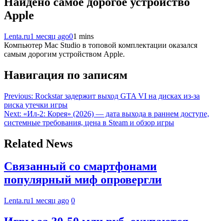
Найдено самое дорогое устройство
Apple
Lenta.ru
1 месяц ago
0
1 mins
Компьютер Mac Studio в топовой комплектации оказался
самым дорогим устройством Apple.
Навигация по записям
Previous:
Rockstar задержит выход GTA VI на дисках из-за
риска утечки игры
Next:
«Ил-2: Корея» (2026) — дата выхода в раннем доступе,
системные требования, цена в Steam и обзор игры
Related News
Связанный со смартфонами
популярный миф опровергли
Lenta.ru
1 месяц ago
0