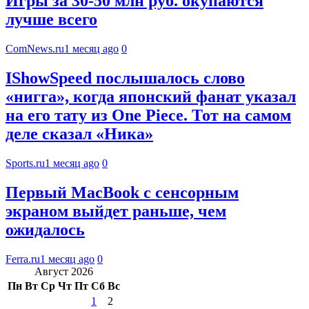
Игры за 30-50 млн руб. окупаются
лучше всего
ComNews.ru
1 месяц ago
0
IShowSpeed послышалось слово
«нигга», когда японский фанат указал
на его тату из One Piece. Тот на самом
деле сказал «Ника»
Sports.ru
1 месяц ago
0
Первый MacBook с сенсорным
экраном выйдет раньше, чем
ожидалось
Ferra.ru
1 месяц ago
0
Август 2026
Пн
Вт
Ср
Чт
Пт
Сб
Вс
1
2