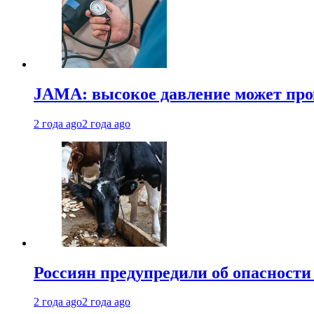
JAMA: высокое давление может про
2 года ago
2 года ago
Россиян предупредили об опасности
2 года ago
2 года ago