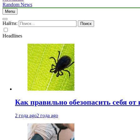
Random News
Menu
Найти:
Headlines
Как правильно обезопасить себя от
2 года ago
2 года ago