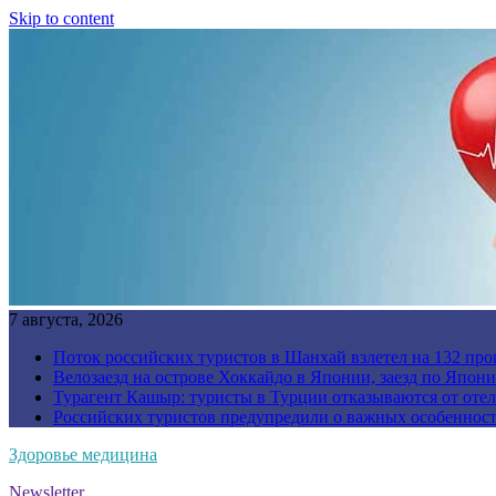
Skip to content
7 августа, 2026
Поток российских туристов в Шанхай взлетел на 132 про
Велозаезд на острове Хоккайдо в Японии, заезд по Япони
Турагент Кашыр: туристы в Турции отказываются от отел
Российских туристов предупредили о важных особенност
Здоровье медицина
Newsletter