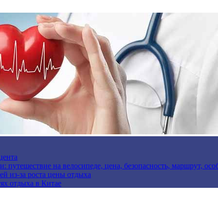
цента
и: путешествие на велосипеде, цена, безопасность, маршрут, ос
ей из-за роста цены отдыха
ях отдыха в Китае