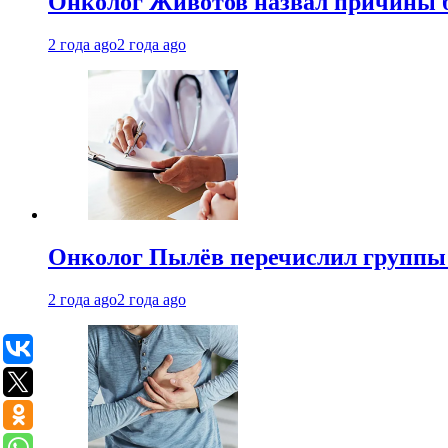
Онколог Животов назвал причины 
2 года ago
2 года ago
Онколог Пылёв перечислил группы
2 года ago
2 года ago