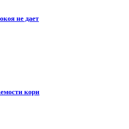
окоя не дает
аемости кори