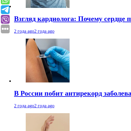
Взгляд кардиолога: Почему сердце п
2 года ago
2 года ago
В России побит антирекорд заболев
2 года ago
2 года ago