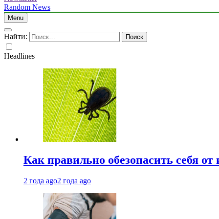
Random News
Menu
Найти:
Headlines
Как правильно обезопасить себя от
2 года ago
2 года ago