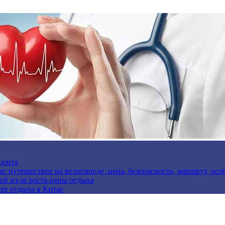
цента
и: путешествие на велосипеде, цена, безопасность, маршрут, ос
ей из-за роста цены отдыха
ях отдыха в Китае