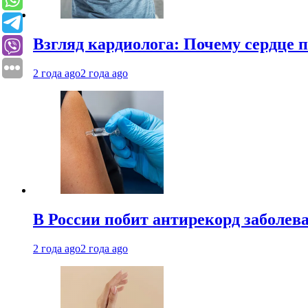
Взгляд кардиолога: Почему сердце п
2 года ago
2 года ago
В России побит антирекорд заболев
2 года ago
2 года ago