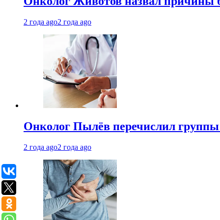
Онколог Животов назвал причины 
2 года ago
2 года ago
Онколог Пылёв перечислил группы
2 года ago
2 года ago