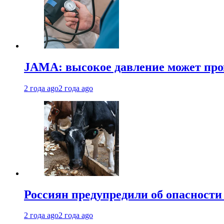
JAMA: высокое давление может про
2 года ago
2 года ago
Россиян предупредили об опасности
2 года ago
2 года ago