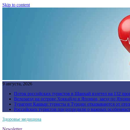
Skip to content
9 августа, 2026
Поток российских туристов в Шанхай взлетел на 132 про
Велозаезд на острове Хоккайдо в Японии, заезд по Япони
Турагент Кашыр: туристы в Турции отказываются от отел
Российских туристов предупредили о важных особенност
Здоровье медицина
Newsletter