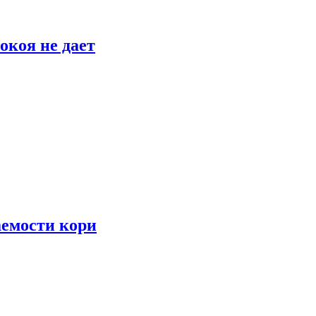
окоя не дает
аемости кори