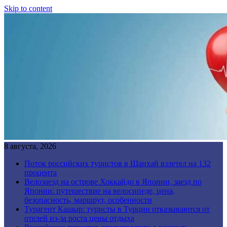
Skip to content
8 августа, 2026
Поток российских туристов в Шанхай взлетел на 132
процента
Велозаезд на острове Хоккайдо в Японии, заезд по
Японии: путешествие на велосипеде, цена,
безопасность, маршрут, особенности
Турагент Кашыр: туристы в Турции отказываются от
отелей из-за роста цены отдыха