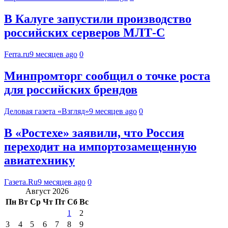
В Калуге запустили производство
российских серверов МЛТ-С
Ferra.ru
9 месяцев ago
0
Минпромторг сообщил о точке роста
для российских брендов
Деловая газета «Взгляд»
9 месяцев ago
0
В «Ростехе» заявили, что Россия
переходит на импортозамещенную
авиатехнику
Газета.Ru
9 месяцев ago
0
Август 2026
Пн
Вт
Ср
Чт
Пт
Сб
Вс
1
2
3
4
5
6
7
8
9