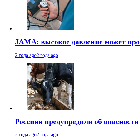
JAMA: высокое давление может про
2 года ago
2 года ago
Россиян предупредили об опасности
2 года ago
2 года ago