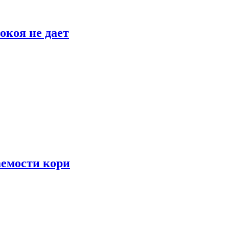
окоя не дает
аемости кори