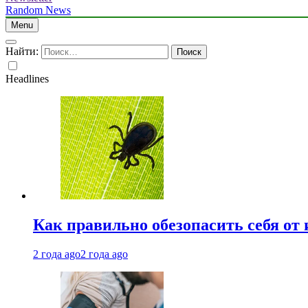
Random News
Menu
Найти:
Headlines
Как правильно обезопасить себя от
2 года ago
2 года ago