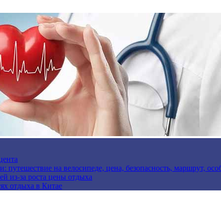
цента
и: путешествие на велосипеде, цена, безопасность, маршрут, ос
ей из-за роста цены отдыха
ях отдыха в Китае