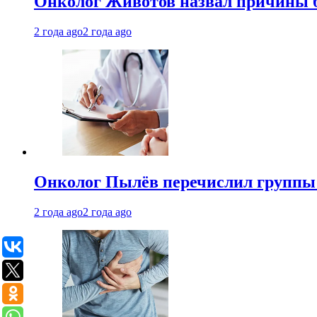
Онколог Животов назвал причины 
2 года ago
2 года ago
Онколог Пылёв перечислил группы
2 года ago
2 года ago