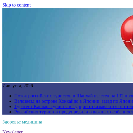
Skip to content
7 августа, 2026
Поток российских туристов в Шанхай взлетел на 132 про
Велозаезд на острове Хоккайдо в Японии, заезд по Япони
Турагент Кашыр: туристы в Турции отказываются от отел
Российских туристов предупредили о важных особенност
Здоровье медицина
Newsletter