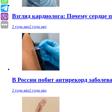
Взгляд кардиолога: Почему сердце п
2 года ago
2 года ago
В России побит антирекорд заболев
2 года ago
2 года ago