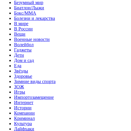
Безумный мир
Биатлон/Лыжи
Бокс/MMA
Болезни и лекарства
В мире
В России
Вещи
Военные новости
Волейбол
Гаджеты
Дети
Дом и сад
Еда
Звёзды
Здоровье
Зимние виды спорта
ЗОЖ
Игры
Импортозамещение
Интернет
Истории
Компании
Криминал
Культура
Лайфхаки