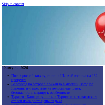
Skip to content
10 августа, 2026
Поток российских туристов в Шанхай взлетел на 132
процента
Велозаезд на острове Хоккайдо в Японии, заезд по
Японии: путешествие на велосипеде, цена,
безопасность, маршрут, особенности
Турагент Кашыр: туристы в Турции отказываются от
отелей из-за роста цены отдыха