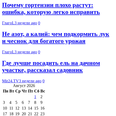
Почему гортензии плохо растут:
ошибка, которую легко исправить
ГлагоL
3 недели ago
0
Не азот, а калий: чем подкормить лук
и чеснок для богатого урожая
ГлагоL
3 недели ago
0
Где лучше посадить ель на дачном
участке, рассказал садовник
Mir24.TV
3 недели ago
0
Август 2026
Пн
Вт
Ср
Чт
Пт
Сб
Вс
1
2
3
4
5
6
7
8
9
10
11
12
13
14
15
16
17
18
19
20
21
22
23