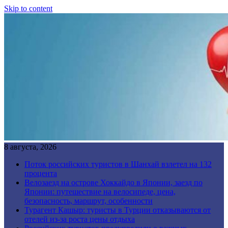
Skip to content
8 августа, 2026
Поток российских туристов в Шанхай взлетел на 132
процента
Велозаезд на острове Хоккайдо в Японии, заезд по
Японии: путешествие на велосипеде, цена,
безопасность, маршрут, особенности
Турагент Кашыр: туристы в Турции отказываются от
отелей из-за роста цены отдыха