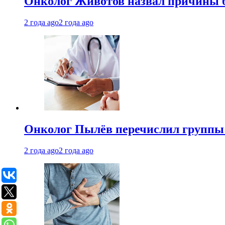
Онколог Животов назвал причины 
2 года ago
2 года ago
Онколог Пылёв перечислил группы
2 года ago
2 года ago