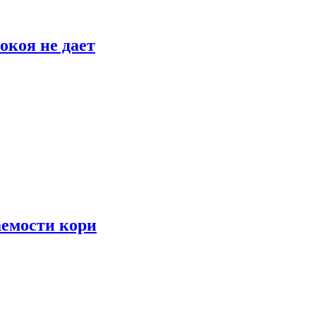
окоя не дает
аемости кори