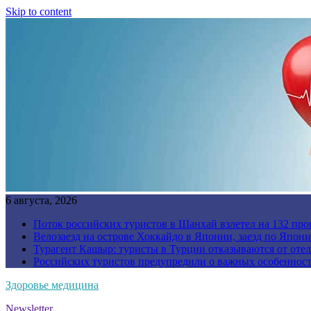
Skip to content
6 августа, 2026
Поток российских туристов в Шанхай взлетел на 132 про
Велозаезд на острове Хоккайдо в Японии, заезд по Япони
Турагент Кашыр: туристы в Турции отказываются от отел
Российских туристов предупредили о важных особенност
Здоровье медицина
Newsletter