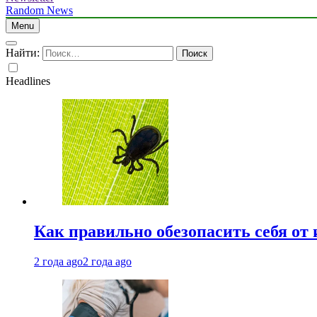
Random News
Menu
Найти:
Headlines
Как правильно обезопасить себя от
2 года ago
2 года ago