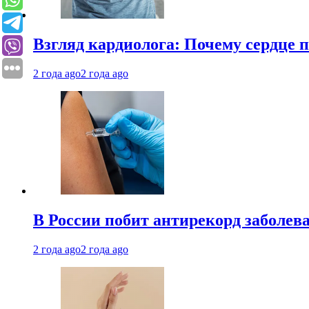
Взгляд кардиолога: Почему сердце п
2 года ago
2 года ago
В России побит антирекорд заболев
2 года ago
2 года ago