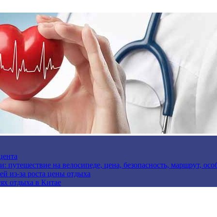
цента
и: путешествие на велосипеде, цена, безопасность, маршрут, ос
ей из-за роста цены отдыха
ях отдыха в Китае