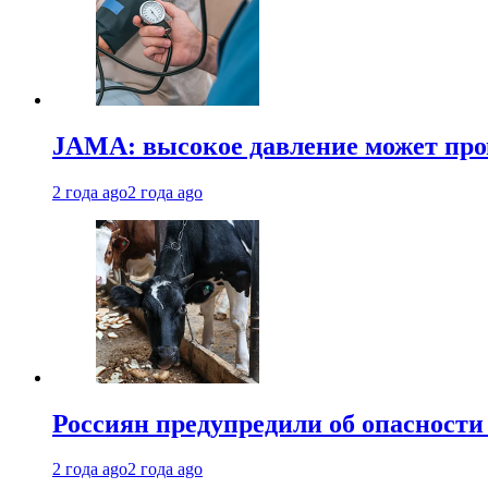
JAMA: высокое давление может про
2 года ago
2 года ago
Россиян предупредили об опасности
2 года ago
2 года ago