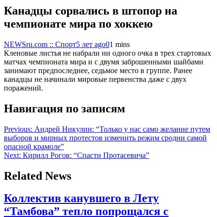
Канадцы сорвались в штопор на
чемпионате мира по хоккею
NEWSru.com :: Спорт
5 лет ago
0
1 mins
Кленовые листья не набрали ни одного очка в трех стартовых
матчах чемпионата мира и с двумя заброшенными шайбами
занимают предпоследнее, седьмое место в группе. Ранее
канадцы не начинали мировые первенства даже с двух
поражений.
Навигация по записям
Previous:
Андрей Никулин: “Только у нас само желание путем
выборов и мирных протестов изменить режим сродни самой
опасной крамоле”
Next:
Кирилл Рогов: “Спасти Протасевича”
Related News
Коллектив канувшего в Лету
“Тамбова” тепло попрощался с