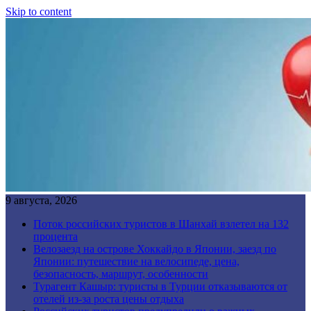
Skip to content
9 августа, 2026
Поток российских туристов в Шанхай взлетел на 132
процента
Велозаезд на острове Хоккайдо в Японии, заезд по
Японии: путешествие на велосипеде, цена,
безопасность, маршрут, особенности
Турагент Кашыр: туристы в Турции отказываются от
отелей из-за роста цены отдыха